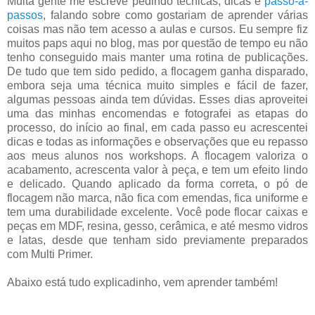
Muita gente me escreve pedindo técnicas, dicas e
passo-a-
passos
, falando sobre como gostariam de aprender várias
coisas mas não tem acesso a aulas e cursos. Eu sempre fiz
muitos paps aqui no blog, mas por questão de tempo eu não
tenho conseguido mais manter uma rotina de publicações.
De tudo que tem sido pedido, a flocagem ganha disparado,
embora seja uma técnica muito simples e fácil de fazer,
algumas pessoas ainda tem dúvidas. Esses dias aproveitei
uma das minhas encomendas e fotografei as etapas do
processo, do início ao final, em cada passo eu acrescentei
dicas e todas as informações e observações que eu repasso
aos meus alunos nos workshops. A flocagem valoriza o
acabamento, acrescenta valor à peça, e tem um efeito lindo
e delicado. Quando aplicado da forma correta, o pó de
flocagem não marca, não fica com emendas, fica uniforme e
tem uma durabilidade excelente. Você pode flocar caixas e
peças em MDF, resina, gesso, cerâmica, e até mesmo vidros
e latas, desde que tenham sido previamente preparados
com Multi Primer.
Abaixo está tudo explicadinho, vem aprender também!