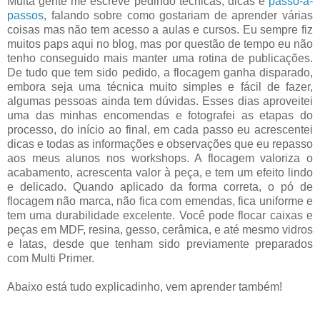
Muita gente me escreve pedindo técnicas, dicas e
passo-a-
passos
, falando sobre como gostariam de aprender várias
coisas mas não tem acesso a aulas e cursos. Eu sempre fiz
muitos paps aqui no blog, mas por questão de tempo eu não
tenho conseguido mais manter uma rotina de publicações.
De tudo que tem sido pedido, a flocagem ganha disparado,
embora seja uma técnica muito simples e fácil de fazer,
algumas pessoas ainda tem dúvidas. Esses dias aproveitei
uma das minhas encomendas e fotografei as etapas do
processo, do início ao final, em cada passo eu acrescentei
dicas e todas as informações e observações que eu repasso
aos meus alunos nos workshops. A flocagem valoriza o
acabamento, acrescenta valor à peça, e tem um efeito lindo
e delicado. Quando aplicado da forma correta, o pó de
flocagem não marca, não fica com emendas, fica uniforme e
tem uma durabilidade excelente. Você pode flocar caixas e
peças em MDF, resina, gesso, cerâmica, e até mesmo vidros
e latas, desde que tenham sido previamente preparados
com Multi Primer.
Abaixo está tudo explicadinho, vem aprender também!