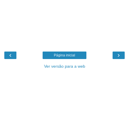
‹
›
Página inicial
Ver versão para a web