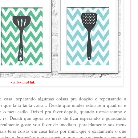
via Textured Ink
a casa, separando algumas coisas pra doação e repensando a
bi que falta tanta coisa... Desde que mudei estou sem quadros e
 o meu estilo. Deixei pra fazer depois, quando tivesse tempo e
. rs. Decidi que agora ao invés de ficar esperando e guardando
 realmente goste vou fazer de imediato, paralelamente aos meus
amais terei coisas em casa feitas por mim, que é exatamente o que
sign e ilustrações que eu gosto e outros que eu assino, encontrei