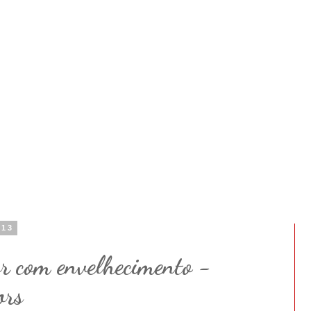
013
or com envelhecimento -
ors