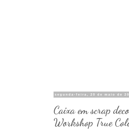
segunda-feira, 20 de maio de 2
Caixa em scrap dec
Workshop True Col