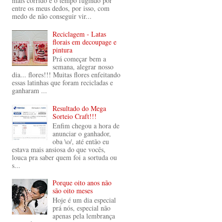
mais corrido e o tempo fugindo por
entre os meus dedos, por isso, com
medo de não conseguir vir...
Reciclagem - Latas
florais em decoupage e
pintura
Prá começar bem a
semana, alegrar nosso
dia... flores!!! Muitas flores enfeitando
essas latinhas que foram recicladas e
ganharam ...
Resultado do Mega
Sorteio Craft!!!
Enfim chegou a hora de
anunciar o ganhador,
oba \o/, até então eu
estava mais ansiosa do que vocês,
louca pra saber quem foi a sortuda ou
s...
Porque oito anos não
são oito meses
Hoje é um dia especial
prá nós, especial não
apenas pela lembrança