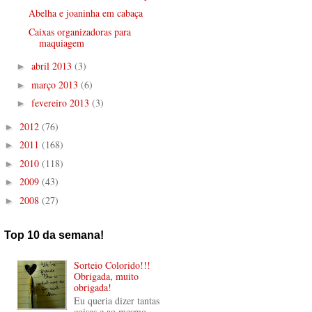
Abelha e joaninha em cabaça
Caixas organizadoras para
maquiagem
abril 2013
(3)
►
março 2013
(6)
►
fevereiro 2013
(3)
►
2012
(76)
►
2011
(168)
►
2010
(118)
►
2009
(43)
►
2008
(27)
►
Top 10 da semana!
Sorteio Colorido!!!
Obrigada, muito
obrigada!
Eu queria dizer tantas
coisas e ao mesmo