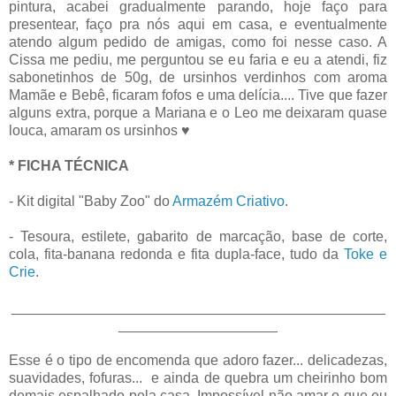
pintura, acabei gradualmente parando, hoje faço para
presentear, faço pra nós aqui em casa, e eventualmente
atendo algum pedido de amigas, como foi nesse caso. A
Cissa me pediu, me perguntou se eu faria e eu a atendi, fiz
sabonetinhos de 50g, de ursinhos verdinhos com aroma
Mamãe e Bebê, ficaram fofos e uma delícia.... Tive que fazer
alguns extra, porque a Mariana e o Leo me deixaram quase
louca, amaram os ursinhos ♥
* FICHA TÉCNICA
- Kit digital "Baby Zoo" do
Armazém Criativo
.
- Tesoura, estilete, gabarito de marcação, base de corte,
cola, fita-banana redonda e fita dupla-face, tudo da
Toke e
Crie
.
_______________________________________________
____________________
Esse é o tipo de encomenda que adoro fazer... delicadezas,
suavidades, fofuras... e ainda de quebra um cheirinho bom
demais espalhado pela casa. Impossível não amar o que eu