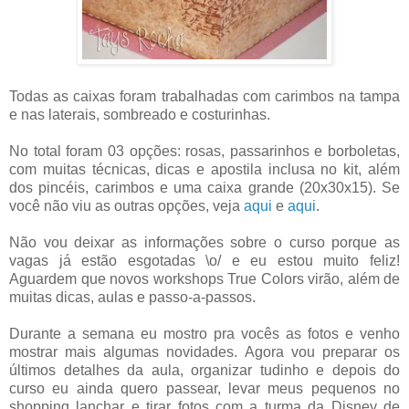
Todas as caixas foram trabalhadas com carimbos na tampa
e nas laterais, sombreado e costurinhas.
No total foram 03 opções: rosas, passarinhos e borboletas,
com muitas técnicas, dicas e apostila inclusa no kit, além
dos pincéis, carimbos e uma caixa grande (20x30x15). Se
você não viu as outras opções, veja
aqui
e
aqui
.
Não vou deixar as informações sobre o curso porque as
vagas já estão esgotadas \o/ e eu estou muito feliz!
Aguardem que novos workshops True Colors virão, além de
muitas dicas, aulas e passo-a-passos.
Durante a semana eu mostro pra vocês as fotos e venho
mostrar mais algumas novidades. Agora vou preparar os
últimos detalhes da aula, organizar tudinho e depois do
curso eu ainda quero passear, levar meus pequenos no
shopping lanchar e tirar fotos com a turma da Disney de