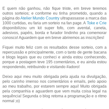
E quem não ganhou, não fique triste, em breve teremos
outros sorteios; e conforme eu tinha prometido, quando a
página do
Atelier Mundo Country
ultrapassasse a marca das
1000 curtidas, eu faria um sorteio na fan page. A
Toke e Crie
disponibilizou um kit super fofo, com avental, caneta,
adesivos, papéis, borda e furador lindinho pra comemorar
conosco! Aguardem que em breve abriremos as inscrições!
Fiquei muito feliz com os resultados desse sorteio, com a
repercussão e principalmente, com o tanto de gente bacana
e blogs legais que eu conheci e ainda estou conhecendo,
porque a postagem teve 195 comentários, e eu ainda estou
respondendo, retribuindo e visitando #adoro!
Deixo aqui meu muito obrigada pela ajuda na divulgação,
pelo carinho imenso nos comentários e emails, pelo apoio
ao meu trabalho, por estarem sempre aqui! Muito obrigada
pela companhia e aguardem que vem muita coisa legal na
sequência! Segunda o blog retoma a programação e o ritmo
normal ;o)