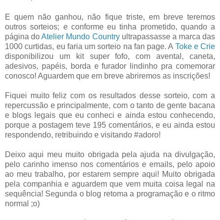
E quem não ganhou, não fique triste, em breve teremos
outros sorteios; e conforme eu tinha prometido, quando a
página do
Atelier Mundo Country
ultrapassasse a marca das
1000 curtidas, eu faria um sorteio na fan page. A
Toke e Crie
disponibilizou um kit super fofo, com avental, caneta,
adesivos, papéis, borda e furador lindinho pra comemorar
conosco! Aguardem que em breve abriremos as inscrições!
Fiquei muito feliz com os resultados desse sorteio, com a
repercussão e principalmente, com o tanto de gente bacana
e blogs legais que eu conheci e ainda estou conhecendo,
porque a postagem teve 195 comentários, e eu ainda estou
respondendo, retribuindo e visitando #adoro!
Deixo aqui meu muito obrigada pela ajuda na divulgação,
pelo carinho imenso nos comentários e emails, pelo apoio
ao meu trabalho, por estarem sempre aqui! Muito obrigada
pela companhia e aguardem que vem muita coisa legal na
sequência! Segunda o blog retoma a programação e o ritmo
normal ;o)