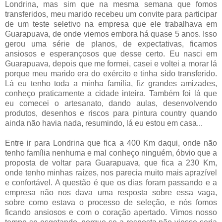
Londrina, mas sim que na mesma semana que fomos
transferidos, meu marido recebeu um convite para participar
de um teste seletivo na empresa que ele trabalhava em
Guarapuava, de onde viemos embora há quase 5 anos. Isso
gerou uma série de planos, de expectativas, ficamos
ansiosos e esperançosos que desse certo. Eu nasci em
Guarapuava, depois que me formei, casei e voltei a morar lá
porque meu marido era do exército e tinha sido transferido.
Lá eu tenho toda a minha família, fiz grandes amizades,
conheço praticamente a cidade inteira. Também foi lá que
eu comecei o artesanato, dando aulas, desenvolvendo
produtos, desenhos e riscos para pintura country quando
ainda não havia nada, resumindo, lá eu estou em casa...
Entre ir para Londrina que fica a 400 Km daqui, onde não
tenho família nenhuma e mal conheço ninguém, óbvio que a
proposta de voltar para Guarapuava, que fica a 230 Km,
onde tenho minhas raízes, nos parecia muito mais aprazível
e confortável. A questão é que os dias foram passando e a
empresa não nos dava uma resposta sobre essa vaga,
sobre como estava o processo de seleção, e nós fomos
ficando ansiosos e com o coração apertado. Vimos nosso