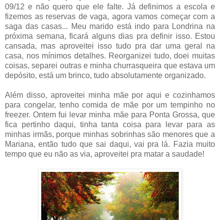
09/12 e não quero que ele falte. Já definimos a escola e
fizemos as reservas de vaga, agora vamos começar com a
saga das casas... Meu marido está indo para Londrina na
próxima semana, ficará alguns dias pra definir isso. Estou
cansada, mas aproveitei isso tudo pra dar uma geral na
casa, nos mínimos detalhes. Reorganizei tudo, doei muitas
coisas, separei outras e minha churrasqueira que estava um
depósito, está um brinco, tudo absolutamente organizado.
Além disso, aproveitei minha mãe por aqui e cozinhamos
para congelar, tenho comida de mãe por um tempinho no
freezer. Ontem fui levar minha mãe para Ponta Grossa, que
fica pertinho daqui, tinha tanta coisa para levar para as
minhas irmãs, porque minhas sobrinhas são menores que a
Mariana, então tudo que sai daqui, vai pra lá. Fazia muito
tempo que eu não as via, aproveitei pra matar a saudade!