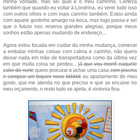
minha vontade, mas sei qual é o meu caminho. Certeza
também que quando eu voltar à Londrina, eu verei tudo isso
com outros olhos e com mais carinho também. Estou ainda
com aquele gostinho amargo na boca, mas logo passa e sei
que o futuro nos reserva grandes alegrias, porque meus
sonhos estão apenas mudando de endereço...
Agora estou focada em cuidar da minha mudança, comecei
a embalar minhas coisas com calma e carinho, não quero
deixar nada em mão de transportadora como da última vez
em que muita coisa se perdeu...
já que vou morrê naquele
calor do norte
quero procurar e achar uma casa
com piscina
e comprar um biquini novo kkkkkk
ou apartamento do meu
gosto, que me atenda no que preciso e que se encaixe no
meu orçamento, o resto tudo se ajeita, é sintonia fina.