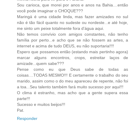
Sou carioca, que morei por anos e anos na Bahia....então
você pode imaginar o CHOQUE???
Maringá é uma cidade linda, mas fazer amizades no sul
não é tão fácil quanto no sudeste ou nordeste...e até hoje,
me sinto um peixe totalmente fora d'água aqui.
Não temos convívio com amigos constantes, não tenho
família por perto...e acho que se não fossem as artes, a
internet e acima de tudo DEUS, eu não suportaria!!!!
Espero que possamos então (estando mais pertinho agora)
marcar alguns encontros, crops, estreitar laços de
amizade...quem sabe???
Pense como eu que Deus sabe de todas as
coisas....TODAS MESMO!!! E certamente o trabalho do seu
marido, assim como o do meu apareceu de repente, não foi
a toa...Seu talento também fará muito sucesso por aqui!!!
O clima é estranho, mas acho que a gente supera essa
parte!!!
Sucesso e muitos beijos!!!
Pat.
Responder