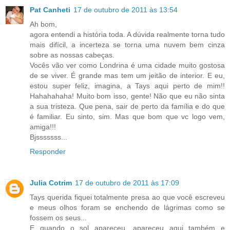
Pat Canheti
17 de outubro de 2011 às 13:54
Ah bom,
agora entendi a história toda. A dúvida realmente torna tudo
mais difícil, a incerteza se torna uma nuvem bem cinza
sobre as nossas cabeças.
Vocês vão ver como Londrina é uma cidade muito gostosa
de se viver. É grande mas tem um jeitão de interior. E eu,
estou super feliz, imagina, a Tays aqui perto de mim!!
Hahahahaha! Muito bom isso, gente! Não que eu não sinta
a sua tristeza. Que pena, sair de perto da família e do que
é familiar. Eu sinto, sim. Mas que bom que vc logo vem,
amiga!!!
Bjsssssss...
Responder
Julia Cotrim
17 de outubro de 2011 às 17:09
Tays querida fiquei totalmente presa ao que você escreveu
e meus olhos foram se enchendo de lágrimas como se
fossem os seus...
E quando o sol apareceu, apareceu aqui também e