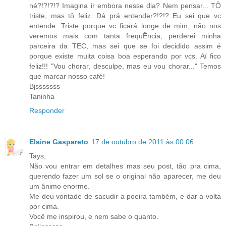
né?!?!?!? Imagina ir embora nesse dia? Nem pensar... TÔ
triste, mas tô feliz. Dá prá entender?!?!? Eu sei que vc
entende. Triste porque vc ficará longe de mim, não nos
veremos mais com tanta frequÊncia, perderei minha
parceira da TEC, mas sei que se foi decidido assim é
porque existe muita coisa boa esperando por vcs. Aí fico
feliz!!! "Vou chorar, desculpe, mas eu vou chorar..." Temos
que marcar nosso café!
Bjsssssss
Taninha
Responder
Elaine Gaspareto
17 de outubro de 2011 às 00:06
Tays,
Não vou entrar em detalhes mas seu post, tão pra cima,
querendo fazer um sol se o original não aparecer, me deu
um ânimo enorme.
Me deu vontade de sacudir a poeira também, e dar a volta
por cima.
Você me inspirou, e nem sabe o quanto.