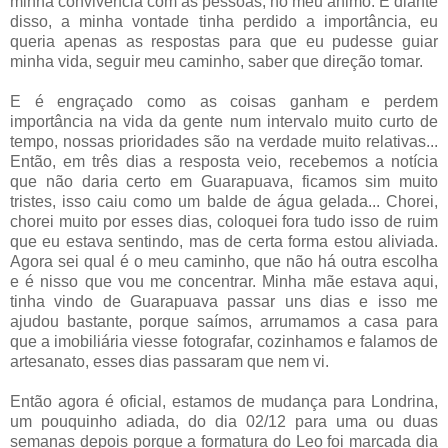
minha convivência com as pessoas, no meu ânimo. E diante
disso, a minha vontade tinha perdido a importância, eu
queria apenas as respostas para que eu pudesse guiar
minha vida, seguir meu caminho, saber que direção tomar.
E é engraçado como as coisas ganham e perdem
importância na vida da gente num intervalo muito curto de
tempo, nossas prioridades são na verdade muito relativas...
Então, em três dias a resposta veio, recebemos a notícia
que não daria certo em Guarapuava, ficamos sim muito
tristes, isso caiu como um balde de água gelada... Chorei,
chorei muito por esses dias, coloquei fora tudo isso de ruim
que eu estava sentindo, mas de certa forma estou aliviada.
Agora sei qual é o meu caminho, que não há outra escolha
e é nisso que vou me concentrar. Minha mãe estava aqui,
tinha vindo de Guarapuava passar uns dias e isso me
ajudou bastante, porque saímos, arrumamos a casa para
que a imobiliária viesse fotografar, cozinhamos e falamos de
artesanato, esses dias passaram que nem vi.
Então agora é oficial, estamos de mudança para Londrina,
um pouquinho adiada, do dia 02/12 para uma ou duas
semanas depois porque a formatura do Leo foi marcada dia