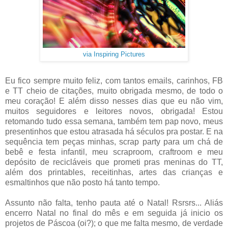
via Inspiring Pictures
Eu fico sempre muito feliz, com tantos emails, carinhos, FB
e TT cheio de citações, muito obrigada mesmo, de todo o
meu coração! E além disso nesses dias que eu não vim,
muitos seguidores e leitores novos, obrigada! Estou
retomando tudo essa semana, também tem pap novo, meus
presentinhos que estou atrasada há séculos pra postar. E na
sequência tem peças minhas, scrap party para um chá de
bebê e festa infantil, meu scraproom, craftroom e meu
depósito de recicláveis que prometi pras meninas do TT,
além dos printables, receitinhas, artes das crianças e
esmaltinhos que não posto há tanto tempo.
Assunto não falta, tenho pauta até o Natal! Rsrsrs... Aliás
encerro Natal no final do mês e em seguida já inicio os
projetos de Páscoa (oi?); o que me falta mesmo, de verdade