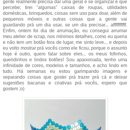
gente realmente precisa dar uma geral e se organizar é que
percebe; tirei "algumas" caixas de roupas, utilidades
domésticas, brinquedos, coisas sem uso para doar, além de
pequenos móveis e outras coisas que a gente vai
guardando prá um dia usar, se um dia precisar... afffffffffff.
Enfim, ontem foi dia de arrumação, eu consegui arrumar
meu atelier de scrap, nos mínimos detalhes, como eu queria
e não tem um botão fora de lugar, me sinto leve... e depois
eu volto mostrar prá vocês como ele ficou, porque o assunto
hoje é outro, quero falar sobre eles... os meus fofinhos,
queridinhos e lindos botões! Sou apaixonada, tenho uma
infinidade de cores, modelos e tamanhos, e acho lindo em
tudo. Há semanas eu estou garimpando imagens e
separando coisas que gostei prá trazer prá cá e deixar
sugestões bacanas e criativas prá vocês, espero que
gostem ;o)