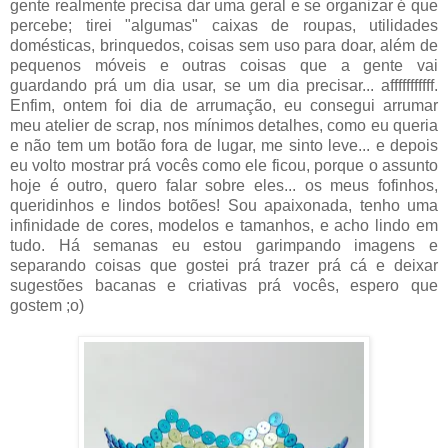
gente realmente precisa dar uma geral e se organizar é que
percebe; tirei "algumas" caixas de roupas, utilidades
domésticas, brinquedos, coisas sem uso para doar, além de
pequenos móveis e outras coisas que a gente vai
guardando prá um dia usar, se um dia precisar... afffffffffff.
Enfim, ontem foi dia de arrumação, eu consegui arrumar
meu atelier de scrap, nos mínimos detalhes, como eu queria
e não tem um botão fora de lugar, me sinto leve... e depois
eu volto mostrar prá vocês como ele ficou, porque o assunto
hoje é outro, quero falar sobre eles... os meus fofinhos,
queridinhos e lindos botões! Sou apaixonada, tenho uma
infinidade de cores, modelos e tamanhos, e acho lindo em
tudo. Há semanas eu estou garimpando imagens e
separando coisas que gostei prá trazer prá cá e deixar
sugestões bacanas e criativas prá vocês, espero que
gostem ;o)