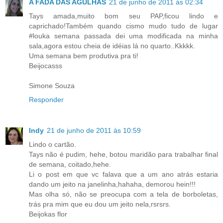
A FADA DAS AGULHAS
21 de junho de 2011 às 02:34
Tays amada,muito bom seu PAP,ficou lindo e
caprichado!Também quando cismo mudo tudo de lugar
#louka semana passada dei uma modificada na minha
sala,agora estou cheia de idéias lá no quarto..Kkkkk.
Uma semana bem produtiva pra ti!
Beijocasss
Simone Souza
Responder
Indy
21 de junho de 2011 às 10:59
Lindo o cartão.
Tays não é pudim, hehe, botou maridão para trabalhar final
de semana, coitado,hehe.
Li o post em que vc falava que a um ano atrás estaria
dando um jeito na janelinha,hahaha, demorou hein!!!
Mas olha só, não se preocupa com a tela de borboletas,
trás pra mim que eu dou um jeito nela,rsrsrs.
Beijokas flor