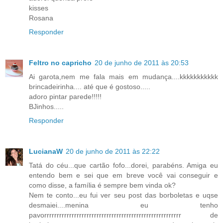
kisses
Rosana
Responder
Feltro no capricho
20 de junho de 2011 às 20:53
Ai garota,nem me fala mais em mudança....kkkkkkkkkkk
brincadeirinha.... até que é gostoso.....
adoro pintar parede!!!!!
BJinhos.....
Responder
LucianaW
20 de junho de 2011 às 22:22
Tatá do céu...que cartão fofo...dorei, parabéns. Amiga eu
entendo bem e sei que em breve você vai conseguir e
como disse, a família é sempre bem vinda ok?
Nem te conto...eu fui ver seu post das borboletas e uqse
desmaiei....menina eu tenho
pavorrrrrrrrrrrrrrrrrrrrrrrrrrrrrrrrrrrrrrrrrrrrrrrrrrrrrrr de