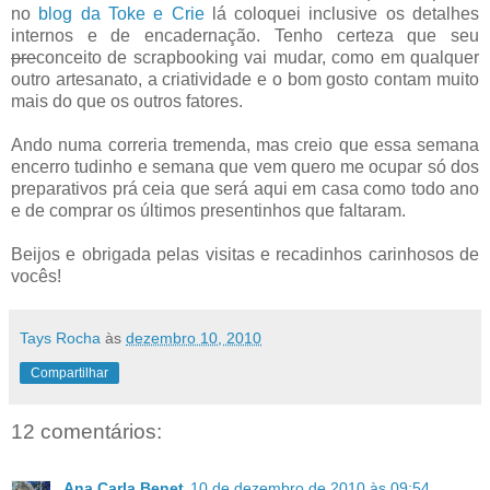
no
blog da Toke e Crie
lá coloquei inclusive os detalhes
internos e de encadernação. Tenho certeza que seu
pre
conceito de scrapbooking vai mudar, como em qualquer
outro artesanato, a criatividade e o bom gosto contam muito
mais do que os outros fatores.
Ando numa correria tremenda, mas creio que essa semana
encerro tudinho e semana que vem quero me ocupar só dos
preparativos prá ceia que será aqui em casa como todo ano
e de comprar os últimos presentinhos que faltaram.
Beijos e obrigada pelas visitas e recadinhos carinhosos de
vocês!
Tays Rocha
às
dezembro 10, 2010
Compartilhar
12 comentários:
Ana Carla Benet
10 de dezembro de 2010 às 09:54