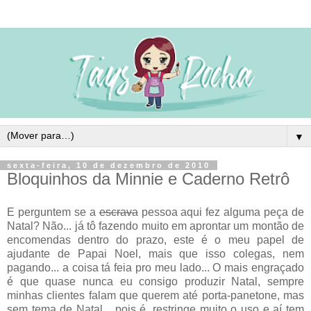
▼
sexta-feira, 10 de dezembro de 2010
Bloquinhos da Minnie e Caderno Retrô
E perguntem se a
escrava
pessoa aqui fez alguma peça de
Natal? Não... já tô fazendo muito em aprontar um montão de
encomendas dentro do prazo, este é o meu papel de
ajudante de Papai Noel, mais que isso colegas, nem
pagando... a coisa tá feia pro meu lado... O mais engraçado
é que quase nunca eu consigo produzir Natal, sempre
minhas clientes falam que querem até porta-panetone, mas
sem tema de Natal... pois é, restringe muito o uso e aí tem