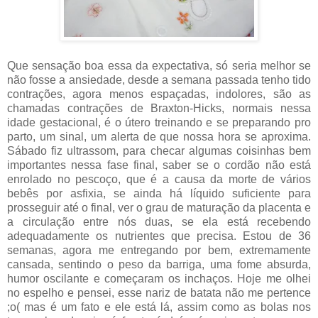
Que sensação boa essa da expectativa, só seria melhor se
não fosse a ansiedade, desde a semana passada tenho tido
contrações, agora menos espaçadas, indolores, são as
chamadas contrações de Braxton-Hicks, normais nessa
idade gestacional, é o útero treinando e se preparando pro
parto, um sinal, um alerta de que nossa hora se aproxima.
Sábado fiz ultrassom, para checar algumas coisinhas bem
importantes nessa fase final, saber se o cordão não está
enrolado no pescoço, que é a causa da morte de vários
bebês por asfixia, se ainda há líquido suficiente para
prosseguir até o final, ver o grau de maturação da placenta e
a circulação entre nós duas, se ela está recebendo
adequadamente os nutrientes que precisa. Estou de 36
semanas, agora me entregando por bem, extremamente
cansada, sentindo o peso da barriga, uma fome absurda,
humor oscilante e começaram os inchaços. Hoje me olhei
no espelho e pensei, esse nariz de batata não me pertence
;o( mas é um fato e ele está lá, assim como as bolas nos