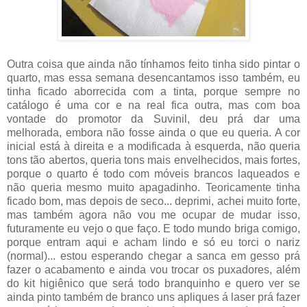
Outra coisa que ainda não tínhamos feito tinha sido pintar o
quarto, mas essa semana desencantamos isso também, eu
tinha ficado aborrecida com a tinta, porque sempre no
catálogo é uma cor e na real fica outra, mas com boa
vontade do promotor da Suvinil, deu prá dar uma
melhorada, embora não fosse ainda o que eu queria. A cor
inicial está à direita e a modificada à esquerda, não queria
tons tão abertos, queria tons mais envelhecidos, mais fortes,
porque o quarto é todo com móveis brancos laqueados e
não queria mesmo muito apagadinho. Teoricamente tinha
ficado bom, mas depois de seco... deprimi, achei muito forte,
mas também agora não vou me ocupar de mudar isso,
futuramente eu vejo o que faço. E todo mundo briga comigo,
porque entram aqui e acham lindo e só eu torci o nariz
(normal)... estou esperando chegar a sanca em gesso prá
fazer o acabamento e ainda vou trocar os puxadores, além
do kit higiênico que será todo branquinho e quero ver se
ainda pinto também de branco uns apliques á laser prá fazer