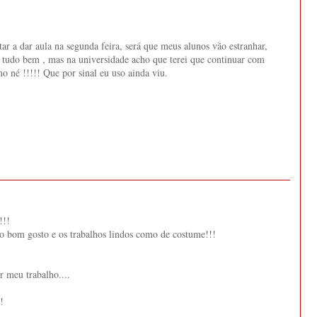
ar a dar aula na segunda feira, será que meus alunos vão estranhar,
a tudo bem , mas na universidade acho que terei que continuar com
 né !!!!! Que por sinal eu uso ainda viu.
!!!
 bom gosto e os trabalhos lindos como de costume!!!
r meu trabalho....
!