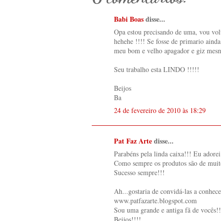
Babi Boas
disse...
Opa estou precisando de uma, vou volt
hehehe !!!! Se fosse de primario aind
meu bom e velho apagador e giz mesmo
Seu trabalho esta LINDO !!!!!
Beijos
Ba
24 de fevereiro de 2010 às 18:29
Pat Faz Arte
disse...
Parabéns pela linda caixa!!! Eu adorei
Como sempre os produtos são de muito
Sucesso sempre!!!
Ah...gostaria de convidá-las a conhece
www.patfazarte.blogspot.com
Sou uma grande e antiga fã de vocês!!
Beijos!!!!