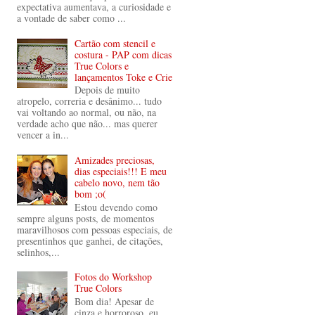
expectativa aumentava, a curiosidade e
a vontade de saber como ...
Cartão com stencil e
costura - PAP com dicas
True Colors e
lançamentos Toke e Crie
Depois de muito
atropelo, correria e desânimo... tudo
vai voltando ao normal, ou não, na
verdade acho que não... mas querer
vencer a in...
Amizades preciosas,
dias especiais!!! E meu
cabelo novo, nem tão
bom ;o(
Estou devendo como
sempre alguns posts, de momentos
maravilhosos com pessoas especiais, de
presentinhos que ganhei, de citações,
selinhos,...
Fotos do Workshop
True Colors
Bom dia! Apesar de
cinza e horroroso, eu