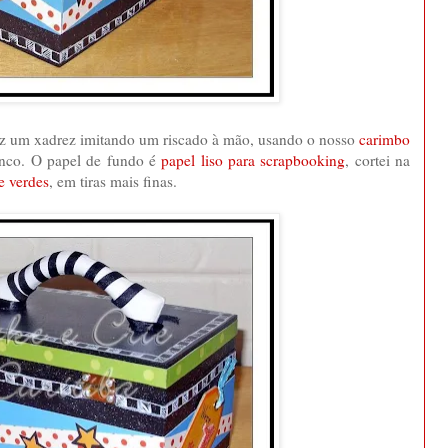
 fiz um xadrez imitando um riscado à mão, usando o nosso
carimbo
nco. O papel de fundo é
papel liso para scrapbooking
, cortei na
e verdes
, em tiras mais finas.