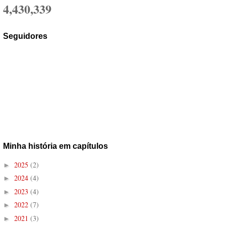
4,430,339
Seguidores
Minha história em capítulos
2025
(2)
►
2024
(4)
►
2023
(4)
►
2022
(7)
►
2021
(3)
►