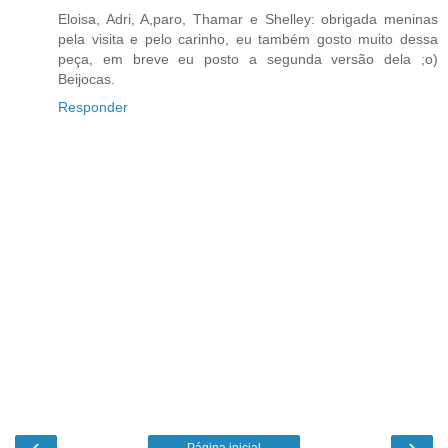
Eloisa, Adri, A,paro, Thamar e Shelley: obrigada meninas
pela visita e pelo carinho, eu também gosto muito dessa
peça, em breve eu posto a segunda versão dela ;o)
Beijocas.
Responder
‹
›
Página inicial