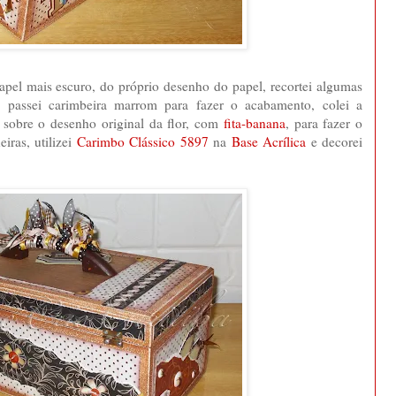
papel mais escuro, do próprio desenho do papel, recortei algumas
s, passei carimbeira marrom para fazer o acabamento, colei a
) sobre o desenho original da flor, com
fita-banana
, para fazer o
iras, utilizei
Carimbo Clássico 5897
na
Base Acrílica
e decorei