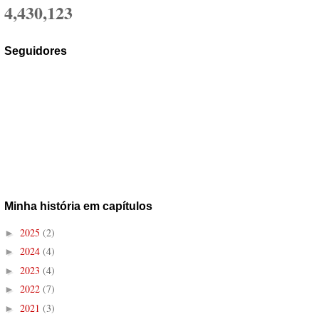
4,430,123
Seguidores
Minha história em capítulos
2025
(2)
►
2024
(4)
►
2023
(4)
►
2022
(7)
►
2021
(3)
►