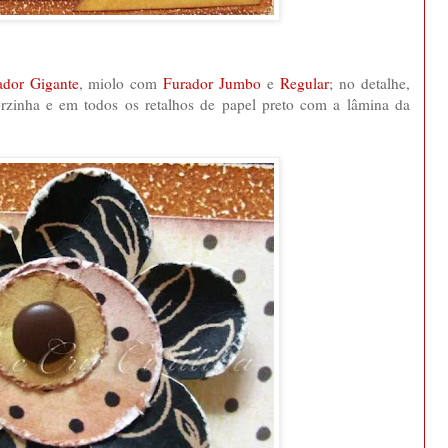
ador Gigante
, miolo com
Furador Jumbo
e
Regular
; no detalhe,
rzinha e em todos os retalhos de papel preto com a lâmina da