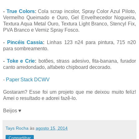
-
True Colors
:
Cola scrap incolor, Spray Color Azul Piloto,
Vermelho Queimado e Ouro, Gel Envelhecedor Nogueira,
Textura Aqua Metal Ouro, Textura Light Branco, Stencyl Fix,
PVA Branco e Verniz Spray Fosco.
-
Pincéis Cassia
:
Linhas 123 n24 para pintura, 715 n20
para sombreamento.
-
Toke e Crie
:
botões, strass adesivo, fita-banana, furador
canto arredondado, alfabeto chipboard decorado.
-
Paper Stack DCWV
Gostaram? Esse foi um projeto que me deixou muito feliz!
Amei o resultado e adorei fazê-lo.
Beijos ♥
Tays Rocha
às
agosto 15, 2014
Compartilhar