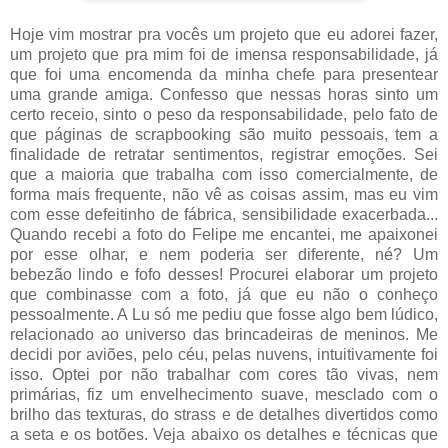
Hoje vim mostrar pra vocês um projeto que eu adorei fazer,
um projeto que pra mim foi de imensa responsabilidade, já
que foi uma encomenda da minha chefe para presentear
uma grande amiga. Confesso que nessas horas sinto um
certo receio, sinto o peso da responsabilidade, pelo fato de
que páginas de scrapbooking são muito pessoais, tem a
finalidade de retratar sentimentos, registrar emoções. Sei
que a maioria que trabalha com isso comercialmente, de
forma mais frequente, não vê as coisas assim, mas eu vim
com esse defeitinho de fábrica, sensibilidade exacerbada...
Quando recebi a foto do Felipe me encantei, me apaixonei
por esse olhar, e nem poderia ser diferente, né? Um
bebezão lindo e fofo desses! Procurei elaborar um projeto
que combinasse com a foto, já que eu não o conheço
pessoalmente. A Lu só me pediu que fosse algo bem lúdico,
relacionado ao universo das brincadeiras de meninos. Me
decidi por aviões, pelo céu, pelas nuvens, intuitivamente foi
isso. Optei por não trabalhar com cores tão vivas, nem
primárias, fiz um envelhecimento suave, mesclado com o
brilho das texturas, do strass e de detalhes divertidos como
a seta e os botões. Veja abaixo os detalhes e técnicas que