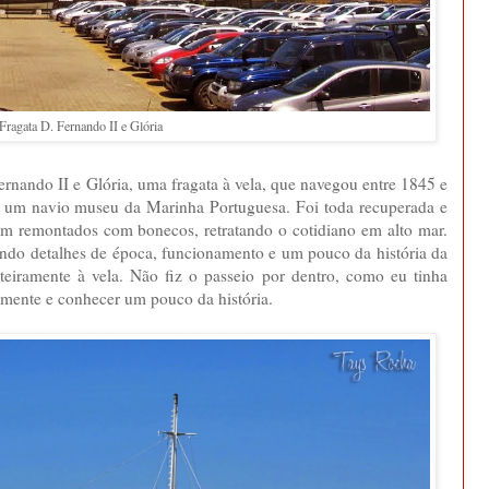
Fragata D. Fernando II e Glória
rnando II e Glória, uma fragata à vela, que navegou entre 1845 e
se um navio museu da Marinha Portuguesa. Foi toda recuperada e
ram remontados com bonecos, retratando o cotidiano em alto mar.
ando detalhes de época, funcionamento e um pouco da história da
nteiramente à vela. Não fiz o passeio por dentro, como eu tinha
damente e conhecer um pouco da história.