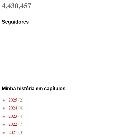
4,430,457
Seguidores
Minha história em capítulos
2025
(2)
►
2024
(4)
►
2023
(4)
►
2022
(7)
►
2021
(3)
►