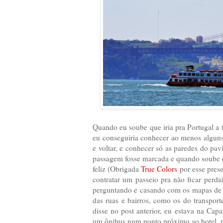
Quando eu soube que iria pra Portugal a t
eu conseguiria conhecer ao menos alguns 
e voltar, e conhecer só as paredes do pa
passagem fosse marcada e quando soube que 
feliz (Obrigada
True Colors
por esse prese
contratar um passeio pra não ficar perdi
perguntando e casando com os mapas de Li
das ruas e bairros, como os do transport
disse no post anterior, eu estava na Cap
um ônibus num ponto próximo ao hotel, pa