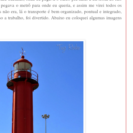
 pegava o metrô para onde eu queria, e assim me virei todos os
s não era, lá o transporte é bem organizado, pontual e integrado,
o a trabalho, foi divertido. Abaixo eu coloquei algumas imagens