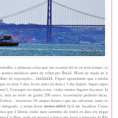
rabalho, a primeira coisa que me ocorreu foi se eu teria tempo, se
pontos turísticos antes de voltar pro Brasil. Morta de medo de ir
vilhão de exposições... kkkkkkkk. Fiquei aguardando que a minha
eu teria 3 dias livres antes da feira e 1 dia depois, fiquei super
nte!). Consegui ver muita coisa, visitei muitos lugares bacanas. Ia
da, mas ao invés de gastar 200 euros, economizei pedindo dicas,
sboa... rsrsrsrsrsr. Os mapas foram o que me salvaram, tanto os
e integrado, e assim ficou
menos difícil
fácil me localizar. Como
arica que é litoral, então meu caminho de todos os dias era pegar
ra Cacilhas, onde eu pegava o barco pra fazer a travessia do Rio