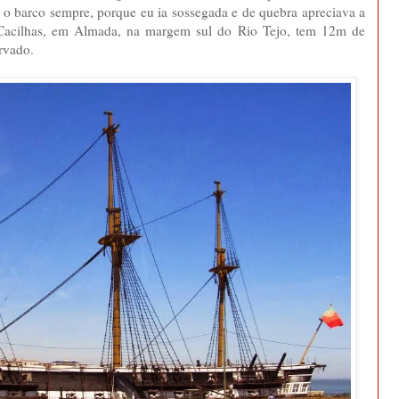
 o barco sempre, porque eu ia sossegada e de quebra apreciava a
e Cacilhas, em Almada, na margem sul do Rio Tejo, tem 12m de
rvado.