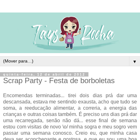
▼
quinta-feira, 12 de abril de 2012
Scrap Party - Festa de borboletas
Encomendas terminadas... tirei dois dias prá dar uma
descansada, estava me sentindo exausta, acho que tudo se
soma, a reeducação alimentar, a correria, a energia das
crianças e outras coisas também. É preciso uns dias prá dar
uma recarregada, senão não dá... esse final de semana
estou com visitas de novo \o/ minha sogra e meu sogro vem
passar uma semana conosco. Creio eu, que minha casa
deva ser aconchegante e gostosa, e que eu sou uma boa