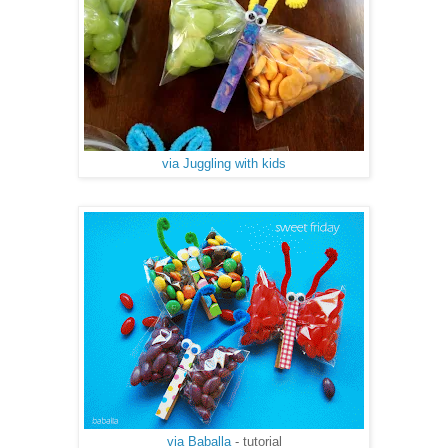
via Juggling with kids
via Baballa
- tutorial