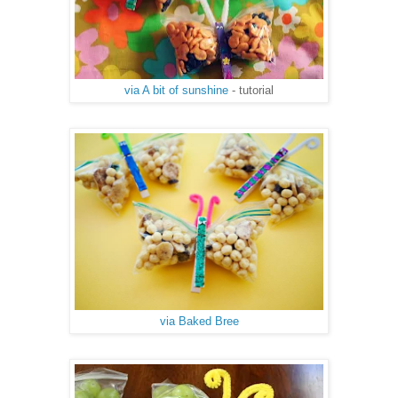
via A bit of sunshine
- tutorial
via Baked Bree