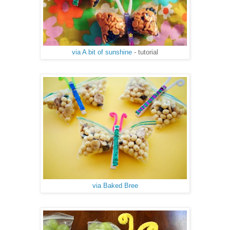
via A bit of sunshine
- tutorial
via Baked Bree