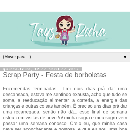
▼
quinta-feira, 12 de abril de 2012
Scrap Party - Festa de borboletas
Encomendas terminadas... tirei dois dias prá dar uma
descansada, estava me sentindo exausta, acho que tudo se
soma, a reeducação alimentar, a correria, a energia das
crianças e outras coisas também. É preciso uns dias prá dar
uma recarregada, senão não dá... esse final de semana
estou com visitas de novo \o/ minha sogra e meu sogro vem
passar uma semana conosco. Creio eu, que minha casa
deva ser aconchegante e gostosa, e que eu sou uma boa