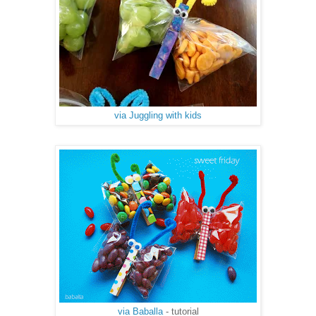
via Juggling with kids
via Baballa
- tutorial