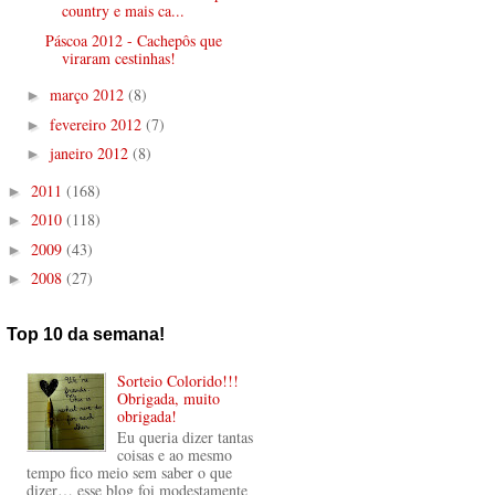
country e mais ca...
Páscoa 2012 - Cachepôs que
viraram cestinhas!
março 2012
(8)
►
fevereiro 2012
(7)
►
janeiro 2012
(8)
►
2011
(168)
►
2010
(118)
►
2009
(43)
►
2008
(27)
►
Top 10 da semana!
Sorteio Colorido!!!
Obrigada, muito
obrigada!
Eu queria dizer tantas
coisas e ao mesmo
tempo fico meio sem saber o que
dizer… esse blog foi modestamente