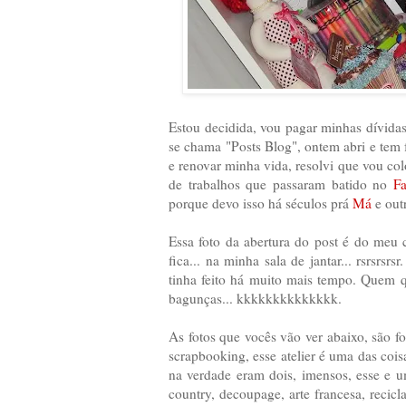
Estou decidida, vou pagar minhas dívidas.
se chama "Posts Blog", ontem abri e tem 
e renovar minha vida, resolvi que vou co
de trabalhos que passaram batido no
F
porque devo isso há séculos prá
Má
e out
Essa foto da abertura do post é do meu 
fica... na minha sala de jantar... rsrsrsr
tinha feito há muito mais tempo. Quem q
bagunças... kkkkkkkkkkkkkk.
As fotos que vocês vão ver abaixo, são f
scrapbooking, esse atelier é uma das coisa
na verdade eram dois, imensos, esse e u
country, decoupage, arte francesa, recicla