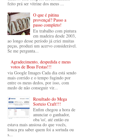
feito prá ser vitrine dos meus ...
O que é pátina
provençal? Passo a
passo completo!
Eu trabalho com pintura
em madeira desde 2003,
ao longo desse período já criei muitas
peças, produzi um acervo considerável.
Se me pergunta...
Agradecimento, despedida e meus
votos de Boas Festas!!!
via Google Images Cada dia está sendo
mais corrido e o tempo fugindo por
entre os meus dedos, por isso, com
medo de não conseguir vir...
Resultado do Mega
Sorteio Craft!!!
Enfim chegou a hora de
anunciar o ganhador,
oba \o/, até então eu
estava mais ansiosa do que vocês,
louca pra saber quem foi a sortuda ou
s...