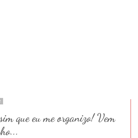
2
sim que eu me organizo! Vem
ho...