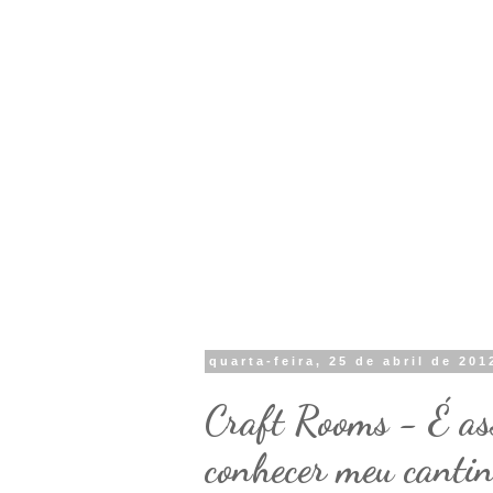
quarta-feira, 25 de abril de 201
Craft Rooms - É as
conhecer meu cantin