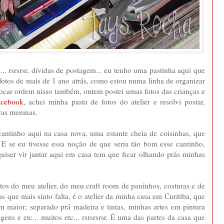
.. rsrsrsr, dívidas de postagem... eu tenho uma pastinha aqui que
fotos de mais de 1 ano atrás, como estou numa linha de organizar
locar ordem nisso também, ontem postei umas fotos das crianças e
acebook
, achei minha pasta de fotos do atelier e resolvi postar,
ras meninas.
cantinho aqui na casa nova, uma estante cheia de coisinhas, que
sr. E se eu tivesse essa noção de que seria tão bom esse cantinho,
uiser vir jantar aqui em casa tem que ficar olhando prás minhas
otos do meu atelier, do meu craft room de paninhos, costuras e de
s que mais sinto falta, é o atelier da minha casa em Curitiba, que
m maior; separado prá madeira e tintas, minhas artes em pintura
gens e etc... muitos etc... rsrsrsrsr. É uma das partes da casa que