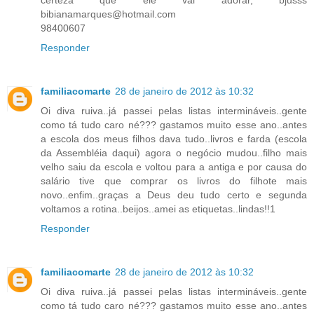
certeza que ele vai adorar, bjusss
bibianamarques@hotmail.com
98400607
Responder
familiacomarte
28 de janeiro de 2012 às 10:32
Oi diva ruiva..já passei pelas listas intermináveis..gente
como tá tudo caro né??? gastamos muito esse ano..antes
a escola dos meus filhos dava tudo..livros e farda (escola
da Assembléia daqui) agora o negócio mudou..filho mais
velho saiu da escola e voltou para a antiga e por causa do
salário tive que comprar os livros do filhote mais
novo..enfim..graças a Deus deu tudo certo e segunda
voltamos a rotina..beijos..amei as etiquetas..lindas!!1
Responder
familiacomarte
28 de janeiro de 2012 às 10:32
Oi diva ruiva..já passei pelas listas intermináveis..gente
como tá tudo caro né??? gastamos muito esse ano..antes