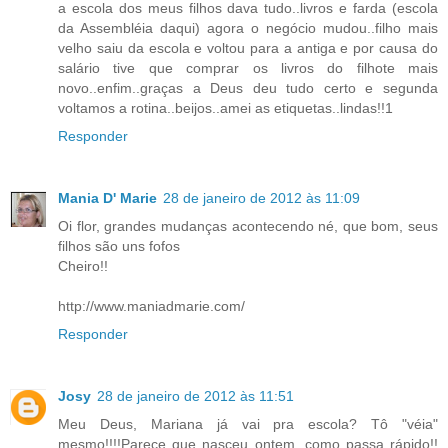
a escola dos meus filhos dava tudo..livros e farda (escola
da Assembléia daqui) agora o negócio mudou..filho mais
velho saiu da escola e voltou para a antiga e por causa do
salário tive que comprar os livros do filhote mais
novo..enfim..graças a Deus deu tudo certo e segunda
voltamos a rotina..beijos..amei as etiquetas..lindas!!1
Responder
Mania D' Marie
28 de janeiro de 2012 às 11:09
Oi flor, grandes mudanças acontecendo né, que bom, seus
filhos são uns fofos
Cheiro!!
http://www.maniadmarie.com/
Responder
Josy
28 de janeiro de 2012 às 11:51
Meu Deus, Mariana já vai pra escola? Tô "véia"
mesmo!!!!Parece que nasceu ontem, como passa rápido!!