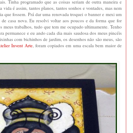
soais. Tinha programado que as coisas seriam de outra maneira e
s a vida é assim, tantos planos, tantos sonhos e vontades, mas nem
ria que fossem. Prá dar uma renovada troquei o banner e mexi um
 de casa nova. Eu resolvi voltar aos poucos e da forma que for
 os meus trabalhos, tudo que tem me ocupado ultimamente. Tenho
tura permanece e eu ando cada dia mais saudosa dos meus pincéis
ixinhas com bichinhos de jardim, os desenhos não são meus, são
telier Invent Arte
, foram copiados em uma escala bem maior de