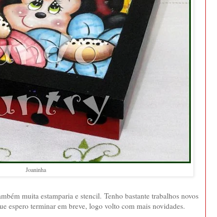
Joaninha
também muita estamparia e stencil. Tenho bastante trabalhos novos
ue espero terminar em breve, logo volto com mais novidades.