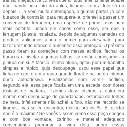
transformação). Na correria que foi tudo, infelizmente acabei
não tirando uma foto do antes, ficamos com a foto só do
depois. Ela veio muito enferrujada, algumas partes já com
buracos de corrosão, para recuperá-la, orientei a passar um
conversor de ferrugem, uma espécie de primer, mas bem
mais potente, usado em casos como esse, em que a
ferrugem já está instalada, depois de algumas camadas do
produto, aplicamos ainda o primer para artesanato, para
fazer um fundo branco e aumentar essa proteção. O próximo
passo foram as correções com massa acrílica, fechar os
buracos e nivelar algumas falhas, só então começamos a
pintura em si. A Márcia, minha aluna, optou por um trabalho
simples e rápido, quis decoupage, usou esse papel que
tinha no centro um arranjo grande floral e na borda inferior,
barra autoadesiva. Finalizamos com verniz acrílico,
segundo ela, essa peça ficaria em uma escada, com flores
rústicas de madeira. Fizemos duas leiteiras, a outra era
marfim com decoupage de guardanapo, estampa de folhas
de hera, infelizmente não achei a foto, não me recordo se
tiramos, mas se eu encontrar, mostro prá vocês. E reciclar
não é o máximo? Se vocês vissem como essa peça chegou
e com boa vontade, carinho e material adequado
conseguimos prorrogar a vida dela, adoro essas