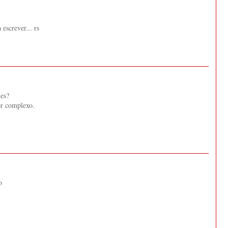
escrever... rs
les?
fôr complexo.
o