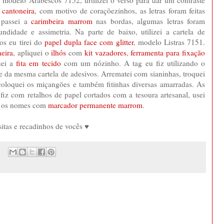
, modelo Arabescos 7152, urtilizei o verso para dar um contraste
 cantoneira
, com motivo de coraçõezinhos, as letras foram feitas
 passei a
carimbeira marrom
nas bordas, algumas letras foram
undidade e assimetria. Na parte de baixo, utilizei a cartela de
os eu tirei do
papel dupla face com glitter
, modelo Listras 7151.
neira
, apliquei o
ilhós
com
kit vazadores
,
ferramenta para fixação
quei a
fita em tecido
com um nózinho. A tag eu fiz utilizando o
rte da mesma cartela de adesivos. Arrematei com sianinhas, troquei
, coloquei os miçangões e também fitinhas diversas amarradas. As
iz com retalhos de papel cortados com a tesoura artesanal, usei
o os nomes com
marcador permanente marrom
.
itas e recadinhos de vocês ♥