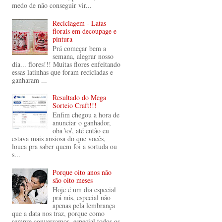
medo de não conseguir vir...
Reciclagem - Latas
florais em decoupage e
pintura
Prá começar bem a
semana, alegrar nosso
dia... flores!!! Muitas flores enfeitando
essas latinhas que foram recicladas e
ganharam ...
Resultado do Mega
Sorteio Craft!!!
Enfim chegou a hora de
anunciar o ganhador,
oba \o/, até então eu
estava mais ansiosa do que vocês,
louca pra saber quem foi a sortuda ou
s...
Porque oito anos não
são oito meses
Hoje é um dia especial
prá nós, especial não
apenas pela lembrança
que a data nos traz, porque como
sempre conversamos, especial todos os