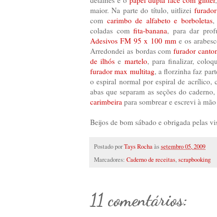
detalhes é o
papel dupla face com glitter
maior. Na parte do título, uitlizei
furador
com
carimbo de alfabeto e borboletas
,
coladas com
fita-banana
, para dar prof
Adesivos FM 95 x 100 mm
e os arabesc
Arredondei as bordas com
furador canto
de ilhós
e
martelo
, para finalizar, colo
furador max multitag
, a florzinha faz pa
o espiral normal por espiral de acrílico
abas que separam as seções do caderno, f
carimbeira
para sombrear e escrevi à mã
Beijos de bom sábado e obrigada pelas vis
Postado por
Tays Rocha
às
setembro 05, 2009
Marcadores:
Caderno de receitas
,
scrapbooking
11 comentários: