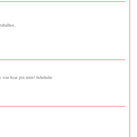
rabalhos..
ue vou ficar prá mim! hehehehe