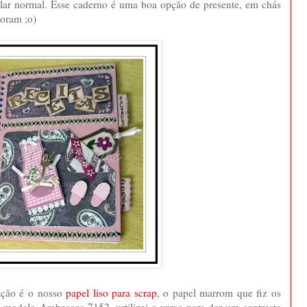
olar normal. Esse caderno é uma boa opção de presente, em chás
oram ;o)
ação é o nosso
papel liso para scrap
, o papel marrom que fiz os