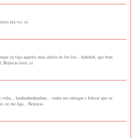
eijos prá vcs ;o)
porque eu faço aqueles mais cheios de fru-fru... heheheh, que bom
. Beijocas loira ;o)
e volta... huahuahuahauhau... venha me entregar e fofocar que eu
s ;o( me liga... Beijocas.