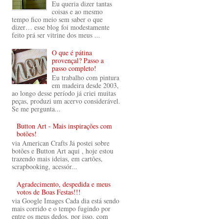
Eu queria dizer tantas
coisas e ao mesmo
tempo fico meio sem saber o que
dizer… esse blog foi modestamente
feito prá ser vitrine dos meus ...
O que é pátina
provençal? Passo a
passo completo!
Eu trabalho com pintura
em madeira desde 2003,
ao longo desse período já criei muitas
peças, produzi um acervo considerável.
Se me pergunta...
Button Art - Mais inspirações com
botões!
via American Crafts Já postei sobre
botões e Button Art aqui , hoje estou
trazendo mais ideias, em cartões,
scrapbooking, acessór...
Agradecimento, despedida e meus
votos de Boas Festas!!!
via Google Images Cada dia está sendo
mais corrido e o tempo fugindo por
entre os meus dedos, por isso, com