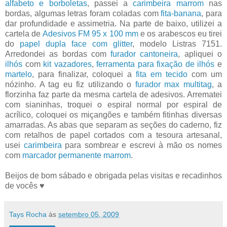
alfabeto e borboletas
, passei a
carimbeira marrom
nas
bordas, algumas letras foram coladas com
fita-banana
, para
dar profundidade e assimetria. Na parte de baixo, utilizei a
cartela de
Adesivos FM 95 x 100 mm
e os arabescos eu tirei
do
papel dupla face com glitter
, modelo Listras 7151.
Arredondei as bordas com
furador cantoneira
, apliquei o
ilhós
com
kit vazadores
,
ferramenta para fixação de ilhós
e
martelo
, para finalizar, coloquei a
fita em tecido
com um
nózinho. A tag eu fiz utilizando o
furador max multitag
, a
florzinha faz parte da mesma cartela de adesivos. Arrematei
com sianinhas, troquei o espiral normal por espiral de
acrílico, coloquei os miçangões e também fitinhas diversas
amarradas. As abas que separam as seções do caderno, fiz
com retalhos de papel cortados com a tesoura artesanal,
usei
carimbeira
para sombrear e escrevi à mão os nomes
com
marcador permanente marrom
.
Beijos de bom sábado e obrigada pelas visitas e recadinhos
de vocês ♥
Tays Rocha
às
setembro 05, 2009