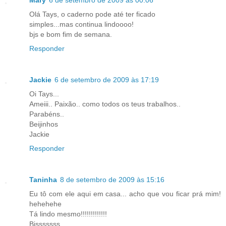
Mary
6 de setembro de 2009 às 00:06
Olá Tays, o caderno pode até ter ficado
simples...mas continua lindoooo!
bjs e bom fim de semana.
Responder
Jackie
6 de setembro de 2009 às 17:19
Oi Tays...
Ameiii.. Paixão.. como todos os teus trabalhos..
Parabéns..
Beijinhos
Jackie
Responder
Taninha
8 de setembro de 2009 às 15:16
Eu tô com ele aqui em casa... acho que vou ficar prá mim!
hehehehe
Tá lindo mesmo!!!!!!!!!!!!!
Bjsssssss