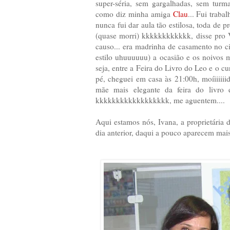
super-séria, sem gargalhadas, sem tur
como diz minha amiga
Clau
... Fui traba
nunca fui dar aula tão estilosa, toda de pr
(quase morri) kkkkkkkkkkkk, disse pro V
causo... era madrinha de casamento no 
estilo uhuuuuuu) a ocasião e os noivos
seja, entre a Feira do Livro do Leo e o cu
pé, cheguei em casa às 21:00h, moíiiiii
mãe mais elegante da feira do livro 
kkkkkkkkkkkkkkkkkk, me aguentem....
Aqui estamos nós, Ivana, a proprietária 
dia anterior, daqui a pouco aparecem mais 