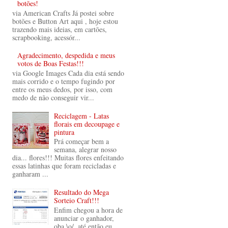
botões!
via American Crafts Já postei sobre
botões e Button Art aqui , hoje estou
trazendo mais ideias, em cartões,
scrapbooking, acessór...
Agradecimento, despedida e meus
votos de Boas Festas!!!
via Google Images Cada dia está sendo
mais corrido e o tempo fugindo por
entre os meus dedos, por isso, com
medo de não conseguir vir...
Reciclagem - Latas
florais em decoupage e
pintura
Prá começar bem a
semana, alegrar nosso
dia... flores!!! Muitas flores enfeitando
essas latinhas que foram recicladas e
ganharam ...
Resultado do Mega
Sorteio Craft!!!
Enfim chegou a hora de
anunciar o ganhador,
oba \o/, até então eu