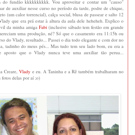
ma do fundão kkkkkkkkkk. Vou aproveitar e contar um "causo"
lhar de auxiliar nesse curso no período da tarde, podre de chique,
eto (um calor torrencial), calça social, blusa de passear e salto 12
lady que era prá estar à altura da aula dele heheheh. Explico o
civil da minha amiga
Fabi
(inclusive sábado tem festão em grande
 mereciam uma produção, né? Só que o casamento era 11:15h ou
rso do Vlady, resultado... Passei o dia todo elegante e com dor no
ida, tadinho do meus pés... Mas tudo tem seu lado bom, eu era a
e aposto que o Vlady nunca teve uma auxiliar tão perua...
da Creare,
Vlady
e eu. A Taninha e a Rê também trabalharam no
fotos delas por aí ;o)