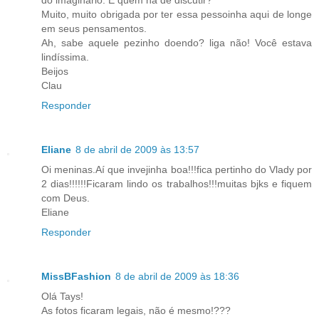
do imaginário. E quem há de discutir?
Muito, muito obrigada por ter essa pessoinha aqui de longe
em seus pensamentos.
Ah, sabe aquele pezinho doendo? liga não! Você estava
lindíssima.
Beijos
Clau
Responder
Eliane
8 de abril de 2009 às 13:57
Oi meninas.Aí que invejinha boa!!!fica pertinho do Vlady por
2 dias!!!!!!Ficaram lindo os trabalhos!!!muitas bjks e fiquem
com Deus.
Eliane
Responder
MissBFashion
8 de abril de 2009 às 18:36
Olá Tays!
As fotos ficaram legais, não é mesmo!???