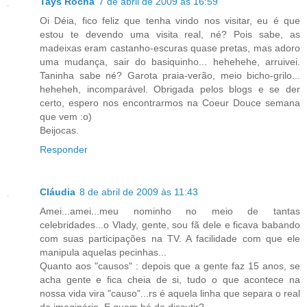
Tays Rocha
7 de abril de 2009 às 16:59
Oi Déia, fico feliz que tenha vindo nos visitar, eu é que
estou te devendo uma visita real, né? Pois sabe, as
madeixas eram castanho-escuras quase pretas, mas adoro
uma mudança, sair do basiquinho... hehehehe, arruivei.
Taninha sabe né? Garota praia-verão, meio bicho-grilo...
heheheh, incomparável. Obrigada pelos blogs e se der
certo, espero nos encontrarmos na Coeur Douce semana
que vem :o)
Beijocas.
Responder
Cláudia
8 de abril de 2009 às 11:43
Amei...amei...meu nominho no meio de tantas
celebridades...o Vlady, gente, sou fã dele e ficava babando
com suas participações na TV. A facilidade com que ele
manipula aquelas pecinhas...
Quanto aos "causos" : depois que a gente faz 15 anos, se
acha gente e fica cheia de si, tudo o que acontece na
nossa vida vira "causo"...rs é aquela linha que separa o real