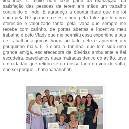
lindinhos. É muito bom fazer parte da realização, da
satisfação das pessoas de terem em mãos um trabalho
concluido e lindo! E agradeço a oportunidade que me foi
dada pela Rê quando me escolheu, pela Toke que tem nos
oferecido e valorizado tanto, pela Ivana que sempre me
recebe com carinho, de portas abertas e incentiva meu
trabalho e pelo Vlady que me permitiu essa experiência boa
de trabalhar algumas horas ao lado dele e aprender um
pouquinho mais. E é claro a Taninha, que tem sido uma
grande amiga, esclarecedora de dúvidas ambulante e fiel
escudeira, parecíamos duas matracas dentro do avião, teve
um cidadão que retirou-se do nosso lado no voo de volta,
não sei porque... hahahahahahah