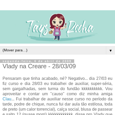
▼
segunda-feira, 6 de abril de 2009
Vlady na Creare - 28/03/09
Pensaram que tinha acabado, né? Negativo... dia 27/03 eu
fiz curso e dia 28/03 eu trabalhei de auxiliar, super-séria,
sem gargalhadas, sem turma do fundão kkkkkkkkkk. Vou
aproveitar e contar um "causo" como diz minha amiga
Clau
... Fui trabalhar de auxiliar nesse curso no período da
tarde, podre de chique, nunca fui dar aula tão estilosa, toda
de preto (um calor torrencial), calça social, blusa de passear
e salto 12 (quase morri) kkkkkkkkkkkk, disse pro Vlady que