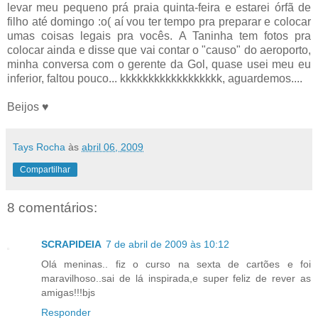
levar meu pequeno prá praia quinta-feira e estarei órfã de
filho até domingo :o( aí vou ter tempo pra preparar e colocar
umas coisas legais pra vocês. A Taninha tem fotos pra
colocar ainda e disse que vai contar o "causo" do aeroporto,
minha conversa com o gerente da Gol, quase usei meu eu
inferior, faltou pouco... kkkkkkkkkkkkkkkkkk, aguardemos....
Beijos ♥
Tays Rocha
às
abril 06, 2009
Compartilhar
8 comentários:
SCRAPIDEIA
7 de abril de 2009 às 10:12
Olá meninas.. fiz o curso na sexta de cartões e foi
maravilhoso..sai de lá inspirada,e super feliz de rever as
amigas!!!bjs
Responder