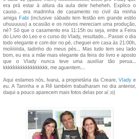
era prá estar à altura da aula dele heheheh. Explico o
causo... era madrinha de casamento no civil da minha
amiga
Fabi
(inclusive sábado tem festão em grande estilo
uhuuuuuu) a ocasião e os noivos mereciam uma produção,
né? Só que o casamento era 11:15h ou seja, entre a Feira
do Livro do Leo e o curso do Vlady, resultado... Passei o dia
todo elegante e com dor no pé, cheguei em casa às 21:00h,
moíiiiiiida, tadinho do meus pés... Mas tudo tem seu lado
bom, eu era a mãe mais elegante da feira do livro e aposto
que o Vlady nunca teve uma auxiliar tão perua...
kkkkkkkkkkkkkkkkkk, me aguentem....
Aqui estamos nós, Ivana, a proprietária da Creare,
Vlady
e
eu. A Taninha e a Rê também trabalharam no dia anterior,
daqui a pouco aparecem mais fotos delas por aí ;o)