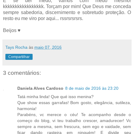
E se der medo, vamos com medo mesmo!
kkkkkkkkkkkkkkkkk. Torçam por mim! Que Deus me conceda
sempre sabedoria, discernimento e sobretudo proteção. O
resto eu me viro por aqui... rssrsrsrsrs.
Beijos ♥
Tays Rocha
às
maio 07, 2016
Compartilhar
3 comentários:
Daniela Alves Cardoso
8 de maio de 2016 às 23:20
Tatá minha linda! Que qué isso menina?
Que show essas garrafas! Bom gosto, elegância, sutileza,
harmonia!
Parabéns, vc merece o céu! Te acompanho desde o
começo do blog, vi teu trabalho crescer, amadurecer! Vc
sempre a mesma, sem frescura, sem ego e vaidade, sem
ficar dando rasteira em ninguém! E divide seu