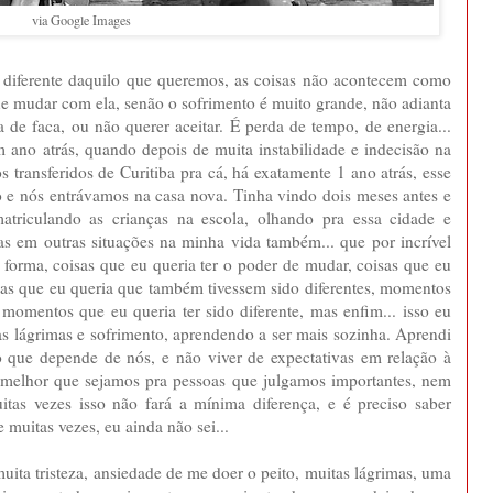
via Google Images
diferente daquilo que queremos, as coisas não acontecem como
e mudar com ela, senão o sofrimento é muito grande, não adianta
de faca, ou não querer aceitar. É perda de tempo, de energia...
 ano atrás, quando depois de muita instabilidade e indecisão na
transferidos de Curitiba pra cá, há exatamente 1 ano atrás, esse
e nós entrávamos na casa nova. Tinha vindo dois meses antes e
matriculando as crianças na escola, olhando pra essa cidade e
s em outras situações na minha vida também... que por incrível
forma, coisas que eu queria ter o poder de mudar, coisas que eu
soas que eu queria que também tivessem sido diferentes, momentos
momentos que eu queria ter sido diferente, mas enfim... isso eu
as lágrimas e sofrimento, aprendendo a ser mais sozinha. Aprendi
o que depende de nós, e não viver de expectativas em relação à
r melhor que sejamos pra pessoas que julgamos importantes, nem
itas vezes isso não fará a mínima diferença, e é preciso saber
 muitas vezes, eu ainda não sei...
uita tristeza, ansiedade de me doer o peito, muitas lágrimas, uma