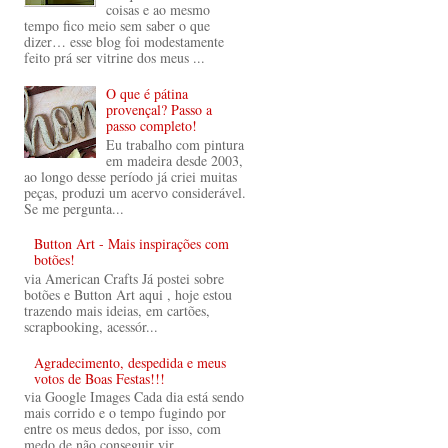
coisas e ao mesmo
tempo fico meio sem saber o que
dizer… esse blog foi modestamente
feito prá ser vitrine dos meus ...
O que é pátina
provençal? Passo a
passo completo!
Eu trabalho com pintura
em madeira desde 2003,
ao longo desse período já criei muitas
peças, produzi um acervo considerável.
Se me pergunta...
Button Art - Mais inspirações com
botões!
via American Crafts Já postei sobre
botões e Button Art aqui , hoje estou
trazendo mais ideias, em cartões,
scrapbooking, acessór...
Agradecimento, despedida e meus
votos de Boas Festas!!!
via Google Images Cada dia está sendo
mais corrido e o tempo fugindo por
entre os meus dedos, por isso, com
medo de não conseguir vir...