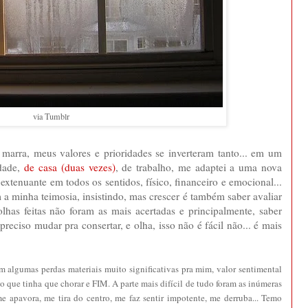
via Tumblr
 marra, meus valores e prioridades se inverteram tanto... em um
dade,
de casa (duas vezes)
, de trabalho, me adaptei a uma nova
i extenuante em todos os sentidos, físico, financeiro e emocional...
a minha teimosia, insistindo, mas crescer é também saber avaliar
olhas feitas não foram as mais acertadas e principalmente, saber
preciso mudar pra consertar, e olha, isso não é fácil não... é mais
m algumas perdas materiais muito significativas pra mim, valor sentimental
o que tinha que chorar e FIM. A parte mais difícil de tudo foram as inúmeras
e apavora, me tira do centro, me faz sentir impotente, me derruba... Temo