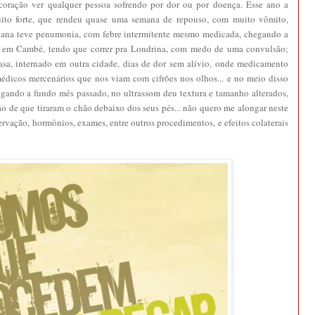
coração ver qualquer pessoa sofrendo por dor ou por doença. Esse ano a
ito forte, que rendeu quase uma semana de repouso, com muito vômito,
ariana teve penumonia, com febre intermitente mesmo medicada, chegando a
i em Cambé, tendo que correr pra Londrina, com medo de uma convulsão;
casa, internado em outra cidade, dias de dor sem alívio, onde medicamento
édicos mercenários que nos viam com cifrões nos olhos... e no meio disso
tigando a fundo mês passado, no ultrassom deu textura e tamanho alterados,
ão de que tiraram o chão debaixo dos seus pés... não quero me alongar neste
vação, hormônios, exames, entre outros procedimentos, e efeitos colaterais