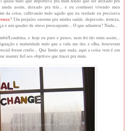
 vi quase tudo que importava pra mim tendo que ser deixado pra
o ainda assim, deixado pra trás... e eu continuei vivendo meu
im da coisa, cultivando tudo aquilo que na verdade eu precisava
trouxe
? Um prejuízo enorme pra minha saúde, depressão, tristeza,
ça e um quadro de stress preocupante... O que adiantou? Nada...
bé/Londrina, e hoje eu paro e penso, nem foi tão ruim assim...
esignação e maturidade tudo que a vida me der, e olha, houveram
pecial foram cruéis... Que limão que nada, aqui a coisa vem é em
 me manter fiel aos objetivos que tracei pra mim.