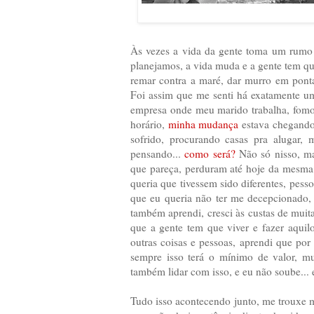
Às vezes a vida da gente toma um rumo 
planejamos, a vida muda e a gente tem qu
remar contra a maré, dar murro em ponta 
Foi assim que me senti há exatamente um
empresa onde meu marido trabalha, fomos 
horário,
minha mudança
estava chegando 
sofrido, procurando casas pra alugar, 
pensando...
como será?
Não só nisso, ma
que pareça, perduram até hoje da mesma 
queria que tivessem sido diferentes, pes
que eu queria não ter me decepcionado, 
também aprendi, cresci às custas de muit
que a gente tem que viver e fazer aquil
outras coisas e pessoas, aprendi que po
sempre isso terá o mínimo de valor, mu
também lidar com isso, e eu não soube... e
Tudo isso acontecendo junto, me trouxe m