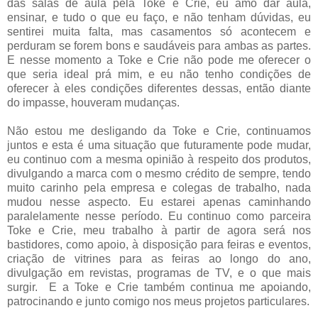
das salas de aula pela Toke e Crie, eu amo dar aula,
ensinar, e tudo o que eu faço, e não tenham dúvidas, eu
sentirei muita falta, mas casamentos só acontecem e
perduram se forem bons e saudáveis para ambas as partes.
E nesse momento a Toke e Crie não pode me oferecer o
que seria ideal prá mim, e eu não tenho condições de
oferecer à eles condições diferentes dessas, então diante
do impasse, houveram mudanças.
Não estou me desligando da Toke e Crie, continuamos
juntos e esta é uma situação que futuramente pode mudar,
eu continuo com a mesma opinião à respeito dos produtos,
divulgando a marca com o mesmo crédito de sempre, tendo
muito carinho pela empresa e colegas de trabalho, nada
mudou nesse aspecto. Eu estarei apenas caminhando
paralelamente nesse período. Eu continuo como parceira
Toke e Crie, meu trabalho à partir de agora será nos
bastidores, como apoio, à disposição para feiras e eventos,
criação de vitrines para as feiras ao longo do ano,
divulgação em revistas, programas de TV, e o que mais
surgir. E a Toke e Crie também continua me apoiando,
patrocinando e junto comigo nos meus projetos particulares.