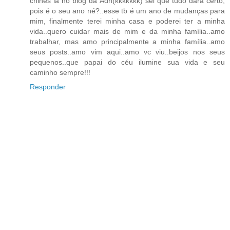
chinês la no blog da Adri(kkkkkkk) sei que tudo dará certo,
pois é o seu ano né?..esse tb é um ano de mudanças para
mim, finalmente terei minha casa e poderei ter a minha
vida..quero cuidar mais de mim e da minha família..amo
trabalhar, mas amo principalmente a minha família..amo
seus posts..amo vim aqui..amo vc viu..beijos nos seus
pequenos..que papai do céu ilumine sua vida e seu
caminho sempre!!!
Responder