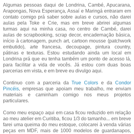
Algumas pessoas daqui de Londrina, Cambé, Apucarana,
Arapongas, Nova Esperança, Assaí e Maringá entraram em
contato comigo prá saber sobre aulas e cursos, não darei
aulas pela Toke e Crie, mas em breve abrirei algumas
turmas aqui na minha casa, no centro de Cambé, darei
aulas de scrapbooking, scrap decor, encadernação básica,
início à cartonagem, punch art, cartoon mousse (patchwork
embutido), arte francesa, decoupage, pintura country,
pátinas e texturas. Estou estudando ainda um local em
Londrina prá que eu tenha também um ponto de acesso lá,
para facilitar a vida de vocês. Já estou com duas boas
parcerias em vista, e em breve eu divulgo aqui.
Continuo com a parceria da
True Colors
e da
Condor
Pincéis
, empresas que apoiam meu trabalho, me enviam
materiais e caminham comigo nos meus projetos
particulares.
Como meu espaço aqui em casa ficou reduzido em relação
ao meu atelier em Curitiba, ficou 1/3 do tamanho... em breve
farei uma queima do meu estoque, colocarei à venda várias
peças em MDF, mais de 1000 modelos de guardanapos,