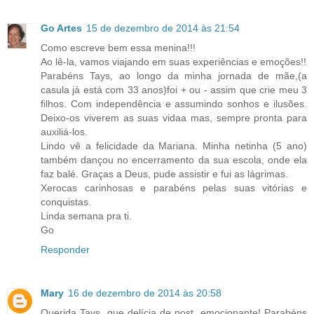
Go Artes
15 de dezembro de 2014 às 21:54
Como escreve bem essa menina!!!
Ao lê-la, vamos viajando em suas experiências e emoções!!
Parabéns Tays, ao longo da minha jornada de mãe,(a
casula já está com 33 anos)foi + ou - assim que crie meu 3
filhos. Com independência e assumindo sonhos e ilusões.
Deixo-os viverem as suas vidaa mas, sempre pronta para
auxiliá-los.
Lindo vê a felicidade da Mariana. Minha netinha (5 ano)
também dançou no encerramento da sua escola, onde ela
faz balé. Graças a Deus, pude assistir e fui as lágrimas.
Xerocas carinhosas e parabéns pelas suas vitórias e
conquistas.
Linda semana pra ti.
Go
Responder
Mary
16 de dezembro de 2014 às 20:58
Querida Tays, que delícia de post, emocionante! Parabéns