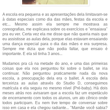
A escola era pequena e as apresentações dela limitavam-se
à datas especiais como dia das mães, festas da escola e
etc... Mesmo assim ela sempre me mostrava as
coreografias, me explicava sobre os exercícios e "ensaiava"
pra eu ver. Certa vez ela me disse que não queria mais que
eu assistisse as aulas dela, porque elas estavam ensaiando
uma dança especial para o dia das mães e era surpresa.
Sempre me dizia que não podia faltar, que ensaio é
importante. E ela só tinha 3 anos...
Mudamos pra cá na metade do ano, e uma das primeiras
coisas que ela nos perguntou foi sobre o ballet, se iria
continuar. Não perguntou praticamente nada da nova
escola, a preocupação dela era o ballet. A escola dela
terceiriza as aulas através do Studio D, conseguimos
matrícula e ela seguiu no mesmo nível (Pré-baby). Há dois
meses atrás nos avisaram que a escola faz um espetáculo
de encerramento com todos os alunos, um ato cênico onde
todos participam. Eu nem tive tempo de conversar sobre
isso em casa e ela chegou radiante... "Mamãe você sabia?