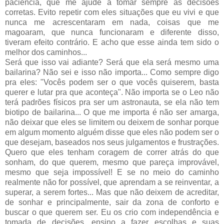
paciência, que me ajude a tomar sempre as decisões
corretas. Evito repetir com eles situações que eu vivi e que
nunca me acrescentaram em nada, coisas que me
magoaram, que nunca funcionaram e diferente disso,
tiveram efeito contrário. E acho que esse ainda tem sido o
melhor dos caminhos...
Será que isso vai adiante? Será que ela será mesmo uma
bailarina? Não sei e isso não importa... Como sempre digo
pra eles: "Vocês podem ser o que vocês quiserem, basta
querer e lutar pra que aconteça". Não importa se o Leo não
terá padrões físicos pra ser um astronauta, se ela não tem
biotipo de bailarina... O que me importa é não ser amarga,
não deixar que eles se limitem ou deixem de sonhar porque
em algum momento alguém disse que eles não podem ser o
que desejam, baseados nos seus julgamentos e frustrações.
Quero que eles tenham coragem de correr atrás do que
sonham, do que querem, mesmo que pareça improvável,
mesmo que seja impossível! E se no meio do caminho
realmente não for possível, que aprendam a se reinventar, a
superar, a serem fortes... Mas que não deixem de acreditar,
de sonhar e principalmente, sair da zona de conforto e
buscar o que querem ser. Eu os crio com independência e
tomada de decisões, ensino a fazer escolhas e suas