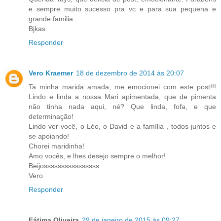
e sempre muito sucesso pra vc e para sua pequena e
grande familia.
Bjkas
Responder
Vero Kraemer
18 de dezembro de 2014 às 20:07
Ta minha marida amada, me emocionei com este post!!!
Lindo e linda a nossa Mari apimentada, que de pimenta
não tinha nada aqui, né? Que linda, fofa, e que
determinação!
Lindo ver você, o Léo, o David e a família , todos juntos e
se apoiando!
Chorei maridinha!
Amo vocês, e lhes desejo sempre o melhor!
Beijossssssssssssssss
Vero
Responder
Fátima Oliveira
29 de janeiro de 2015 às 09:27