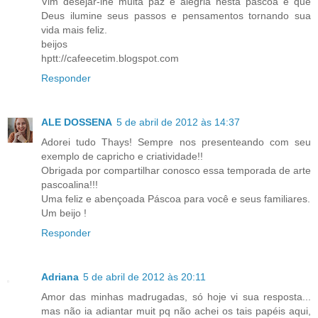
Vim desejar-lhe muita paz e alegria nesta páscoa e que
Deus ilumine seus passos e pensamentos tornando sua
vida mais feliz.
beijos
hptt://cafeecetim.blogspot.com
Responder
ALE DOSSENA
5 de abril de 2012 às 14:37
Adorei tudo Thays! Sempre nos presenteando com seu
exemplo de capricho e criatividade!!
Obrigada por compartilhar conosco essa temporada de arte
pascoalina!!!
Uma feliz e abençoada Páscoa para você e seus familiares.
Um beijo !
Responder
Adriana
5 de abril de 2012 às 20:11
Amor das minhas madrugadas, só hoje vi sua resposta...
mas não ia adiantar muit pq não achei os tais papéis aqui,